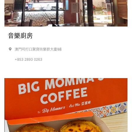
音樂廚房
澳門司打口聚寶街樂群大廈I鋪
+853 2893 0263