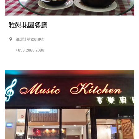
雅憇花園餐廳
路環計單奴街8號
+853 2888 2086