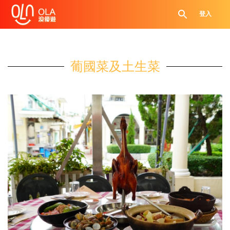
登入
葡國菜及土生菜