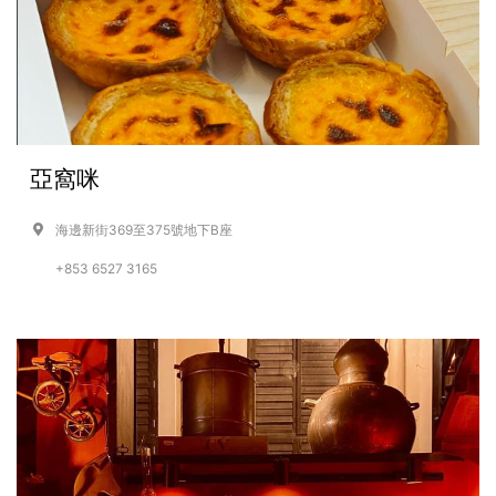
亞窩咪
海邊新街369至375號地下B座
+853 6527 3165