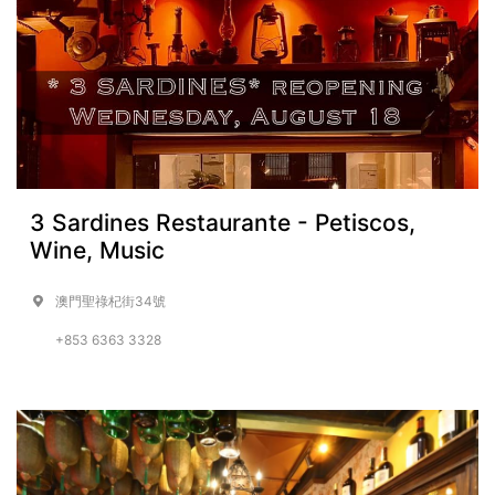
3 Sardines Restaurante - Petiscos,
Wine, Music
澳門聖祿杞街34號
+853 6363 3328