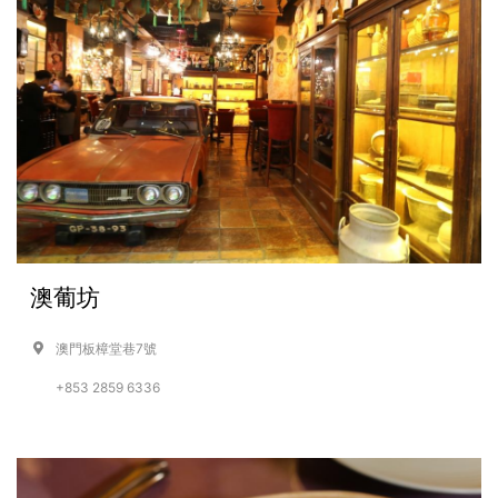
澳葡坊
澳門板樟堂巷7號
+853 2859 6336