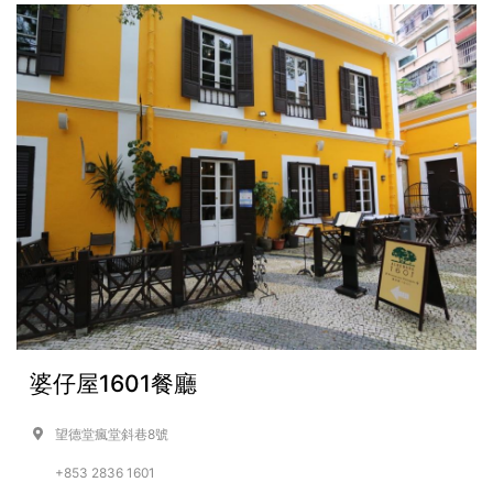
婆仔屋1601餐廳
望德堂瘋堂斜巷8號
+853 2836 1601