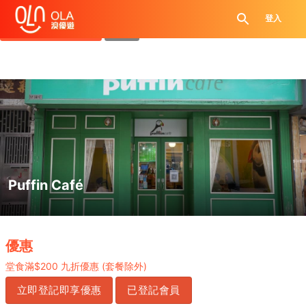
領取每日優惠券
登入
查看`我的優惠記錄`
關閉
Puffin Café
.
優惠
堂食滿$200 九折優惠 (套餐除外)
立即登記即享優惠
已登記會員