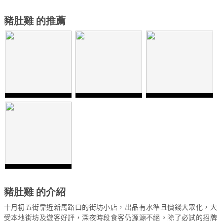
豬肚雞 的推薦
豬肚雞 的介紹
十月初五街靠近新馬路口的街坊小店，出品有水準且價錢大眾化，大
受本地街坊及遊客好評，深夜時段食客仍源源不絕。除了必試的招牌