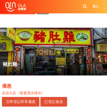
領取每日優惠券
登入
查看`我的優惠記錄`
關閉
豬肚雞
.
優惠
全店九折（套餐酒水除外）
立即登記即享優惠
已登記會員