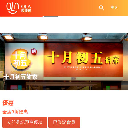
領取每日優惠券
登入
查看`我的優惠記錄`
關閉
十月初五餅家
.
優惠
全店
9
折優惠
立即登記即享優惠
已登記會員