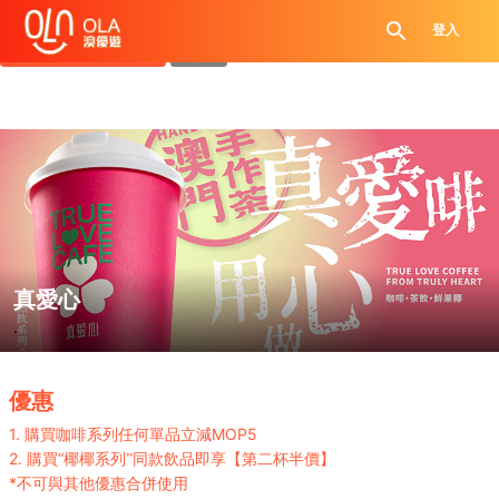
領取每日優惠券
登入
查看`我的優惠記錄`
關閉
真愛心
.
優惠
1.
MOP
5
購買咖啡系列任何單品立減
2.
“
購買
椰椰系列”同款飲品即享【第二杯半價】
*
不可與其他優惠合併使用