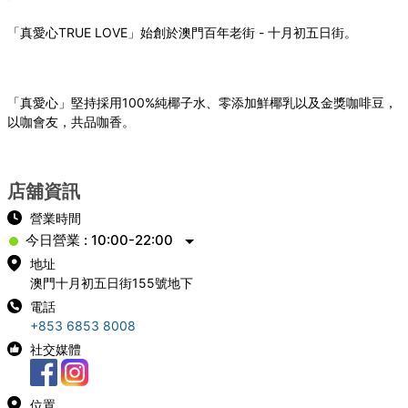
「真愛心
TRUE LOVE
」始創於澳門百年老街
-
十月初五日街。
「真愛心」堅持採用
100%
純椰子水、零添加鮮椰乳以及金獎咖啡豆，
以咖會友，共品咖香。
店舖資訊
營業時間
今日營業 : 10:00-22:00
地址
澳門十月初五日街155號地下
電話
+853 6853 8008
社交媒體
位置