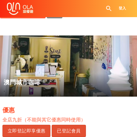
領取每日優惠券
登入
查看`我的優惠記錄`
關閉
澳門城市咖啡
.
優惠
全店九折（不能與其它優惠同時使用）
立即登記即享優惠
已登記會員