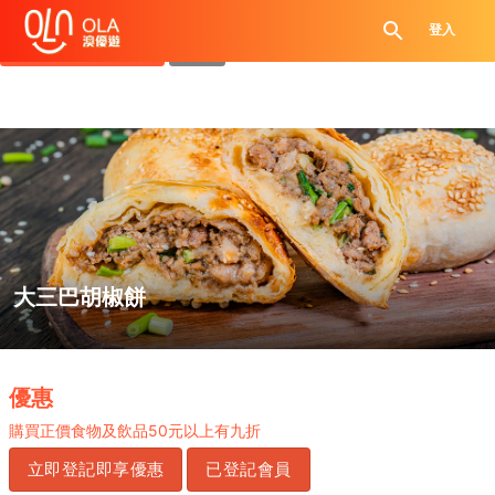
領取每日優惠券
登入
查看`我的優惠記錄`
關閉
大三巴胡椒餅
.
優惠
購買正價食物及飲品50元以上有九折
立即登記即享優惠
已登記會員