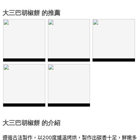
大三巴胡椒餅 的推薦
大三巴胡椒餅 的介紹
遵循古法製作，以
200
度爐溫烤烘，製作出碳香十足，鮮嫩多