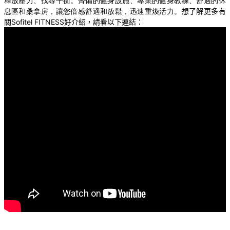
釋放壓力、找尋平衡。齊備的健身設施、專業的健身教練、舒適的休
息區和桑拿房，讓您倍感舒適和放鬆，迅速重煥活力。
想了解更多有
關
Sofitel FITNESS
好介紹，請看以下連結：