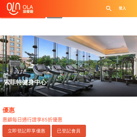
領取每日優惠券
登入
查看`我的優惠記錄`
關閉
索菲特健身中心
.
優惠
惠顧每日通行證享
85
折優惠
立即登記即享優惠
已登記會員