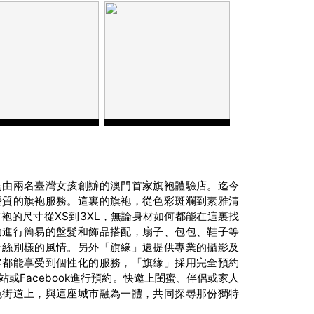
是由兩名臺灣女孩創辦的澳門首家旗袍體驗店。迄今
優質的旗袍服務。這裏的旗袍，從色彩斑斕到素雅清
XS
3XL
旗袍的尺寸從
到
，無論身材如何都能在這裏找
髮
，
助進行簡易的盤
和飾品搭配
扇子、包包、鞋子等
及
一絲別樣的風情。另外「旗緣」還提供專業的攝影
客都能享受到個性化的服務，「旗緣」採用完全預約
Facebook
站或
進行預約。快邀上閨蜜、伴侶或家人
色街道上，與這座城市融為一體，共同探尋那份獨特