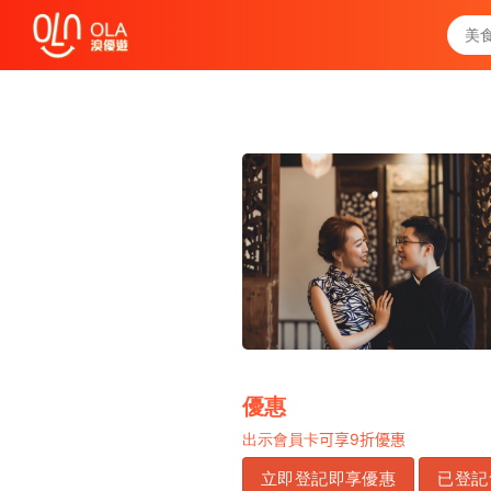
領取每日優惠券
查看`我的優惠記錄`
關閉
優惠
9
出示會員卡
可享
折優惠
立即登記即享優惠
已登記