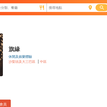
旗緣
休閒及娛樂體驗
沙梨頭及大三巴區
|
中區
會員