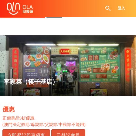
領取每日優惠券
登入
查看`我的優惠記錄`
關閉
李家菜（筷子基店）
.
優惠
正價菜品
9
折優惠
.
(
澳門法定假期
/
母親節
/
父親節
/
中秋節不能用
)
立即登記即享優惠
已登記會員