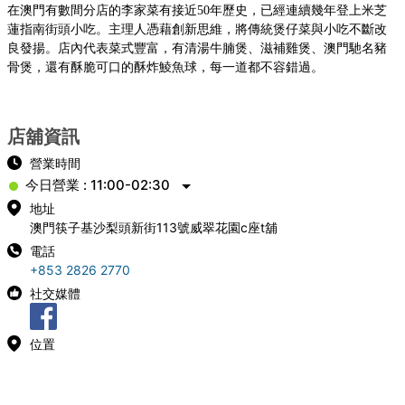
在澳門有數間分店的李家菜有接近
50
年歷史，已經連續幾年登上米芝
蓮指南街頭小吃。主理人憑藉創新思維，將傳統煲仔菜與小吃不斷改
良發揚。店內代表菜式豐富，有清湯牛腩煲、滋補雞煲、澳門馳名豬
骨煲，還有酥脆可口的酥炸鯪魚球，每一道都不容錯過。
店舖資訊
營業時間
今日營業 : 11:00-02:30
地址
澳門筷子基沙梨頭新街113號威翠花園c座t舖
電話
+853 2826 2770
社交媒體
位置