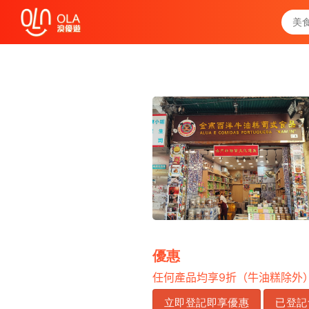
領取每日優惠券
查看`我的優惠記錄`
關閉
優惠
任何產品均享
9
折（牛油糕除外
立即登記即享優惠
已登記