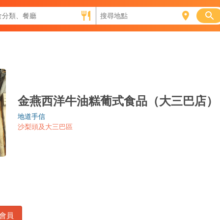
金燕西洋牛油糕葡式食品（大三巴店）
地道手信
沙梨頭及大三巴區
）
會員