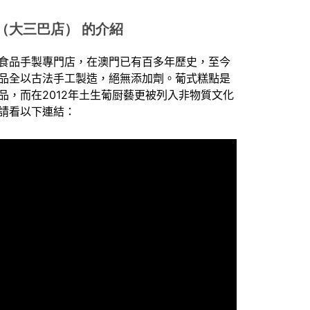
（大三巴店） 的介紹
食品手製專門店，在澳門已有百多年歷史，至今
品全以古法手工製造，絕無添加劑。葡式糕點是
品，而在
2012
年土生葡厨藝更被列入非物質文化
請看以下連結：