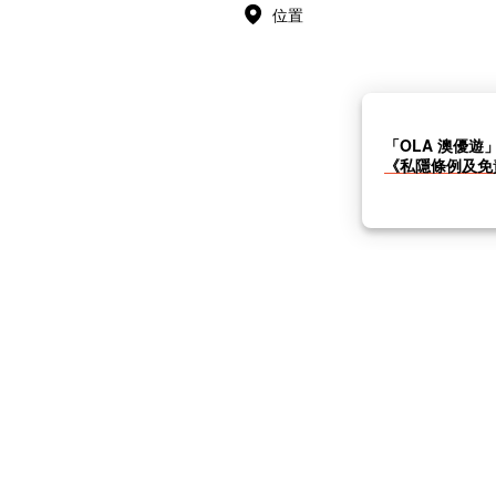
位置
「OLA 澳優遊
《私隱條例及免
私隱條例及免責聲明
|
傳媒中心
常見問題與答案
|
© OLA Macau. All rights reserved.