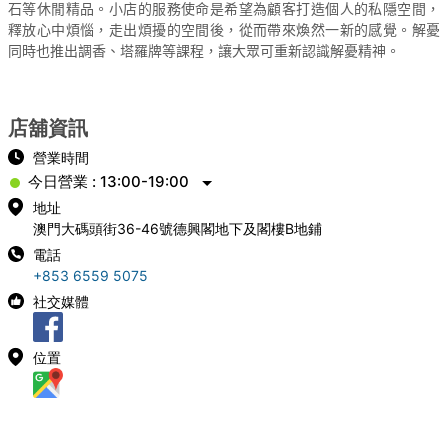
石等休閒精品。小店的服務使命是希望為顧客打造個人的私隱空間，
釋放心中煩惱，走出煩擾的空間後，從而帶來煥然一新的感覺。解憂
同時也推出調香、塔羅牌等課程，讓大眾可重新認識解憂精神。
店舖資訊
營業時間
今日營業 : 13:00-19:00
地址
澳門大碼頭街36-46號德興閣地下及閣樓B地鋪
電話
+853 6559 5075
社交媒體
位置