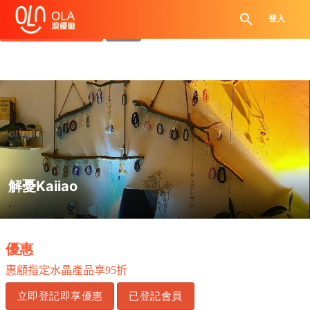
領取每日優惠券
登入
查看`我的優惠記錄`
關閉
解憂Kaiiao
.
優惠
惠顧指定水晶產品享
95
折
立即登記即享優惠
已登記會員