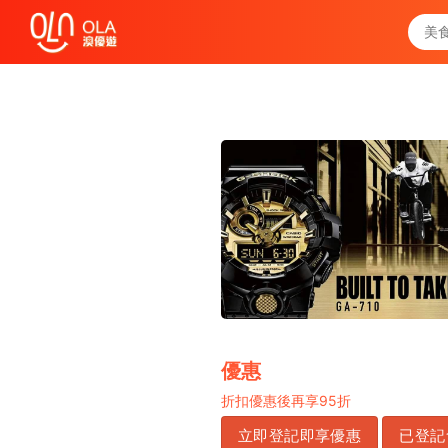
領取每日優惠券
查看`我的優惠記錄`
關閉
優惠
折扣優惠後再享
95
折
立即登記即享優惠
已登記