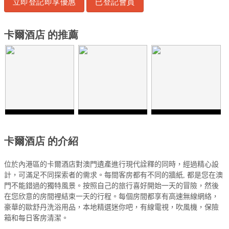
立即登記即享優惠
已登記會員
卡爾酒店 的推薦
卡爾酒店 的介紹
位於內港區的卡爾酒店對澳門遺產進行現代詮釋的同時，經過精心設
計，可滿足不同探索者的需求。每間客房都有不同的牆紙
,
都是您在澳
門不能錯過的獨特風景。按照自己的旅行喜好開始一天的冒險，然後
在您欣意的房間裡結束一天的行程。每個房間都享有高速無線網絡，
豪華的歐舒丹洗浴用品，本地精選迷你吧，有線電視，吹風機，保險
箱和每日客房清潔。