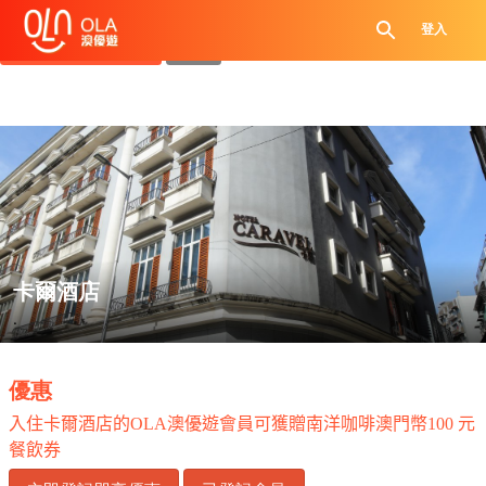
領取每日優惠券
登入
查看`我的優惠記錄`
關閉
卡爾酒店
.
優惠
入住卡爾酒店的
OLA
澳優遊會員可獲贈南洋咖啡澳門幣
100
元
餐飲券