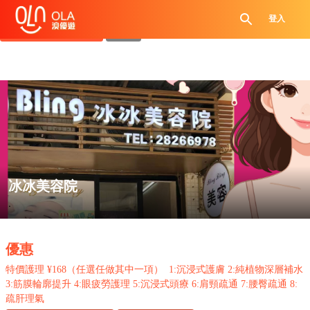
領取每日優惠券
登入
查看`我的優惠記錄`
關閉
冰冰美容院
.
優惠
特價護理
¥168
（任選任做其中一項）
1:
沉浸式護膚
2:
純植物深層補水
3:
筋膜輪廓提升
4:
眼疲勞護理
5:
沉浸式頭療
6:
肩頸疏通
7:
腰臀疏通
8:
疏肝理氣