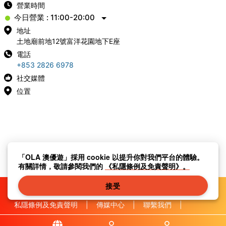
營業時間
今日營業 : 11:00-20:00
地址
土地廟前地12號富洋花園地下E座
電話
+853 2826 6978
社交媒體
位置
「OLA 澳優遊」採用 cookie 以提升你對我們平台的體驗。
有關詳情，敬請參閱我們的
《私隱條例及免責聲明》。
接受
私隱條例及免責聲明
|
傳媒中心
|
聯繫我們
|
關於我們
|
|
條款及細則
|