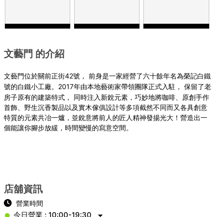
文藝門 的介紹
42
文藝門位於關前正街
號，
前身是一家經營了六十餘年名為榮記白鐵
2017年
號的白鐵小工廠。
由本地藝術家帶領團隊正式入駐，
保留了老
房子原有的建築特式，
同時注入新銳元素，巧妙地將咖啡、原創手作
首飾、野生沉香製品以及實木傢俱設計等多項截然不同而又各具創意
特質的元素共冶一爐，並銳意將前人的匠人精神發揚光大！營造出一
個能讓你腳步放緩，時間變慢的寫意空間。
店舖資訊
營業時間
今日營業 : 10:00-19:30