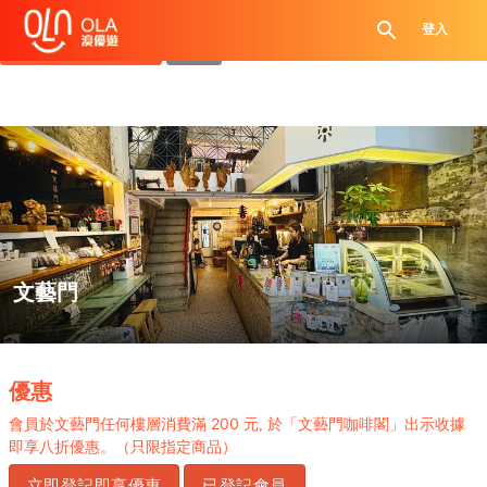
領取每日優惠券
登入
查看`我的優惠記錄`
關閉
文藝門
.
優惠
200
會員於文藝門任何樓層消費滿
元, 於「文藝門咖啡閣」出示收據
即享八折優惠。（只限指定商品）
立即登記即享優惠
已登記會員