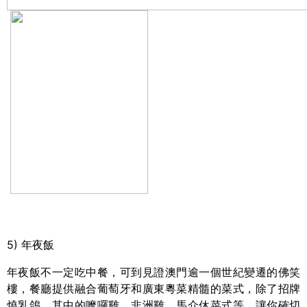
5)
年夜飯
年夜飯不一定吃中餐，可到見證澳門逾一個世紀變遷的佛笑
樓，餐廳提供融合葡萄牙和廣東粵菜精髓的菜式，除了招牌
燒乳鴿，其中的嚤囉雞、非洲雞、馬介休菜式等，讓你確切