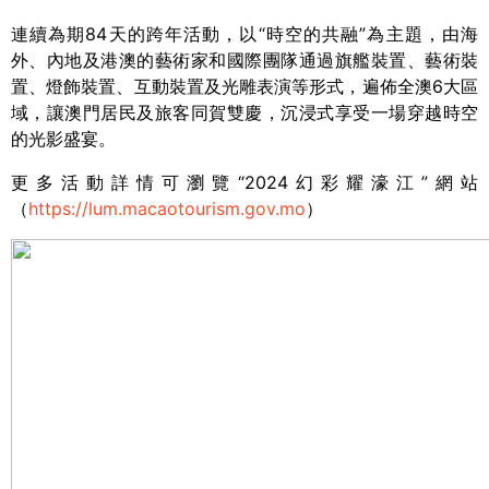
連續為期
84
天的跨年活動，以“時空的共融”為主題，由海
外、內地及港澳的藝術家和國際團隊通過旗艦裝置、藝術裝
置、燈飾裝置、互動裝置及光雕表演等形式，遍佈全澳
6
大區
域，讓澳門居民及旅客同賀雙慶，沉浸式享受一場穿越時空
的光影盛宴。
更多活動詳情可瀏覽“
2024
幻彩耀濠江”網站
（
https://lum.macaotourism.gov.mo
）