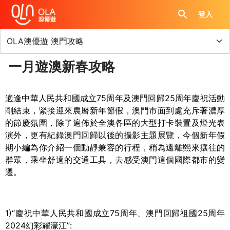
登入
一月遊澳新春攻略
適逢中華人民共和國成立
75
周年及澳門回歸
25
周年慶祝活動
剛結束，緊接迎來農曆新年節假，澳門市面到處充斥著濃厚
的節慶氛圍，除了遍佈於全澳各區的大型打卡裝置及燈光表
演外，更有紀錄澳門回歸以後的攝影主題展覽，今個新年假
期小編為你介紹一個動靜兼容的行程，稍為遠離熙來攘往的
群眾，乘坐舒適的交通工具，去感受澳門這個國際都市的變
遷。
1)
“慶祝中華人民共和國成立
75
周年、澳門回歸祖國
25
周年
2024
幻彩耀濠江”
: