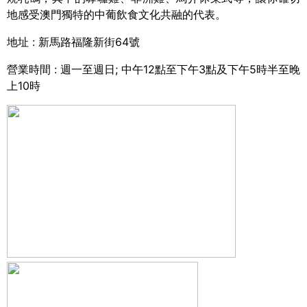
地感受澳門獨特的中葡飲食文化共融的代表。
地址
:
新馬路福隆新街
64
號
營業時間
:
週一至週日
;
中午
12
點至下午
3
點及下午
5
時半至晚
上
10
時