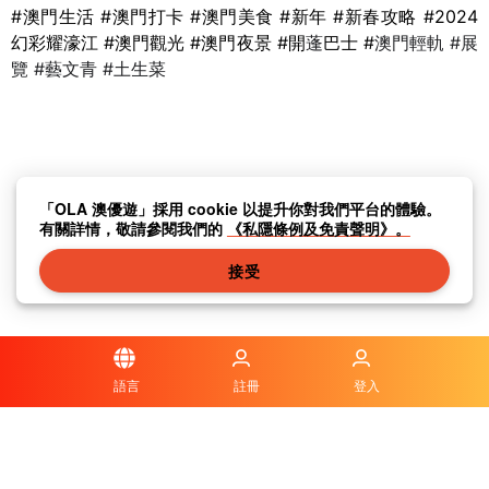
#
澳門生活
#
澳門打卡
#
澳門美食
#
新年
#
新春攻略
#
2024
幻彩耀濠江
#
澳門觀光
#
澳門夜景
#
開
蓬
巴士
#
澳門輕軌
#
展
覽
#
藝文青
#
土生菜
「OLA 澳優遊」採用 cookie 以提升你對我們平台的體驗。
有關詳情，敬請參閱我們的
《私隱條例及免責聲明》。
接受
語言
註冊
登入