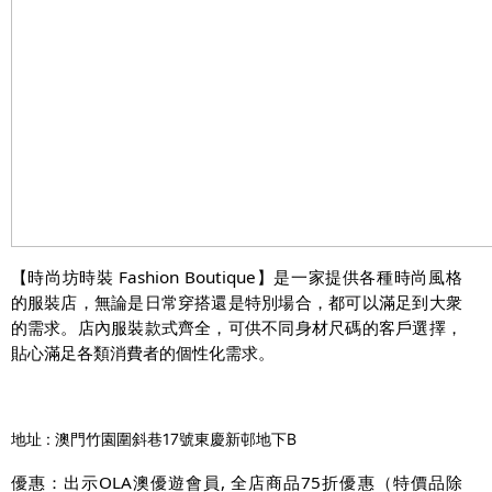
Fashion Boutique
【時尚坊時裝
】是一家提供各種時尚風格
的服裝店，無論是日常穿搭還是特別場合，都可以滿足到大衆
店內服裝款式齊全
可供不同身材尺碼的客戶選擇
的需求。
，
，
貼心滿足各類消費者的個性化需求。
地址 :
澳門竹園圍斜巷17號東慶新邨地下B
OLA
,
75
優惠：出示
澳優遊會員
全店商品
折優惠（特價品除