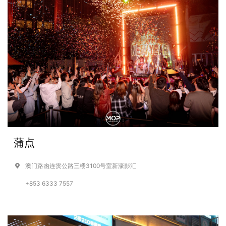
蒲点
澳门路凼连贯公路三楼3100号室新濠影汇
+853 6333 7557