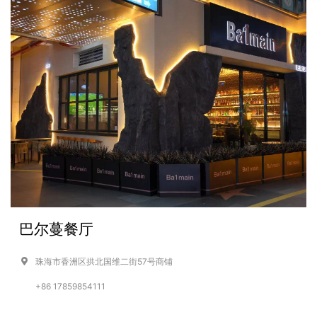
巴尔蔓餐厅
珠海市香洲区拱北国维二街57号商铺
+86 17859854111