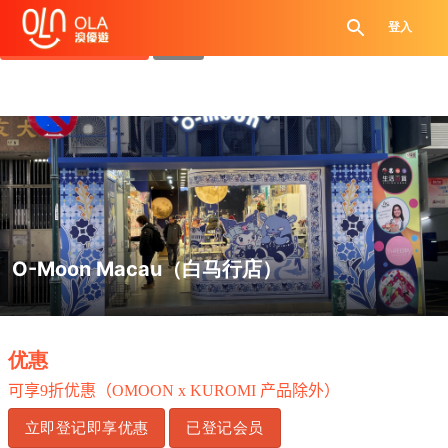
领取每日优惠券
登入
查看`我的优惠记录`
关闭
O-Moon Macau（白马行店）
.
优惠
可享
9
折优惠（
OMOON x KUROMI
产品除外）
立即登记即享优惠
已登记会员