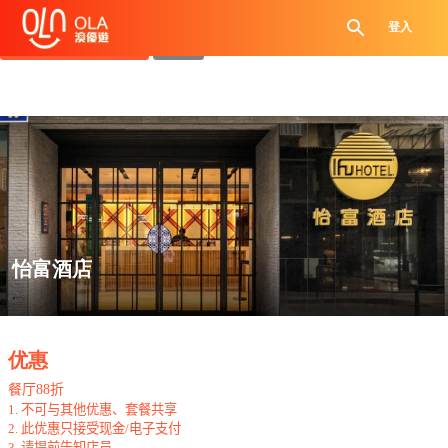
领取每日优惠券
登入
查看`我的优惠记录`
关闭
怡富酒店
.
优惠
餐厅
88
折
1.
不可与其他优惠、套餐共享
2.
此优惠只接受现金
/
电子支付
3.
请提前告知店员