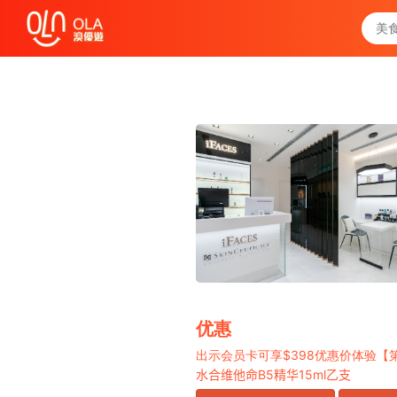
领取每日优惠券
查看`我的优惠记录`
关闭
优惠
$398
出示会员卡可享
优惠价体验【
B5
15ml
水合维他命
精华
乙支