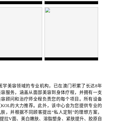
医学美容领域的专业机构，已在澳门积累了长达
8
年
美容服务，涵盖从面部美容到身体疗程，并拥有一支
美容顾问和治疗师全程负责您的每个项目。所有设备
红
KOL
的大力推荐。此外，该中心会为您提供专业的
肤，并根据不同顾客提出“私人定制”的理想方案，
提拉
V
面、美白嫩肤、溶脂塑身、紧肤提升、胶原自