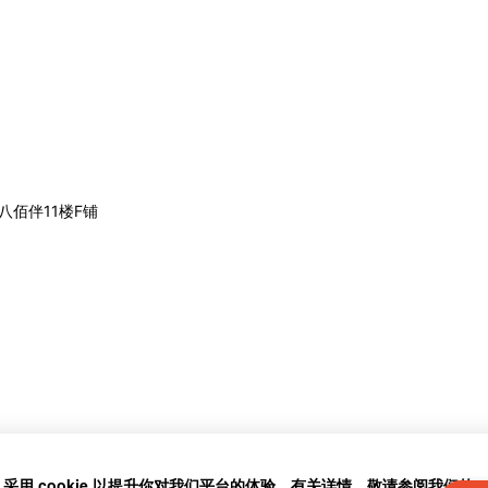
八佰伴11楼F铺
」采用 cookie 以提升你对我们平台的体验。有关详情，敬请参阅我们的