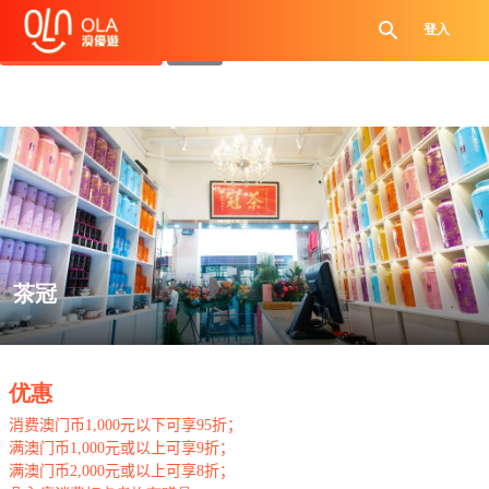
领取每日优惠券
登入
查看`我的优惠记录`
关闭
茶冠
.
优惠
消费澳门币
1,000
元以下可享
95
折；
满澳门币
1,000
元或以上可享
9
折；
满澳门币
2,000
元或以上可享
8
折；