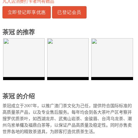
凡入店消费打卡者均有赠品
立即登记即享优惠
已登记会员
茶冠 的推荐
茶冠 的介绍
茶冠成立于
2007
年，以推广澳门茶文化为己任，提供符合国际标准的
高质量茶产品，以及专业售后服务。每年均会到各大茶叶产区考察并
搜罗优质茶叶，如西湖龙井、武夷山岩茶、金骏眉、台湾乌龙茶、潮
州乌岽单欉及福鼎白茶等，以保证产品高质量及稳定性。同时亦售卖
世界各地的精致茶道具，为顾客打造优质茶生活。