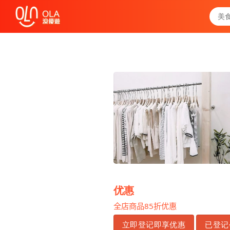
领取每日优惠券
查看`我的优惠记录`
关闭
优惠
85
全店商品
折优惠
立即登记即享优惠
已登记