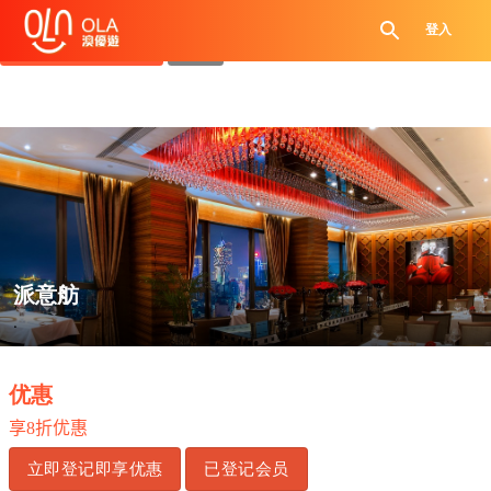
领取每日优惠券
登入
查看`我的优惠记录`
关闭
派意舫
.
优惠
享
8
折优惠
立即登记即享优惠
已登记会员