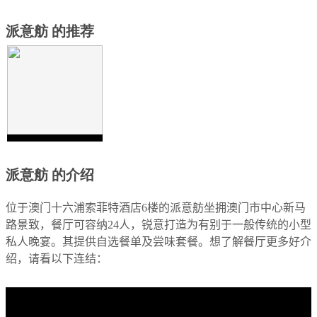
派意舫 的推荐
派意舫 的介绍
位于澳门十六浦索菲特酒店
6
楼的派意舫坐拥澳门市中心新马
路景致，餐厅可容纳
24
人，锐意打造为有别于一般传统的小型
私人晚宴。其提供自选餐单及尝味套餐。想了解餐厅更多好介
绍，请看以下连结：