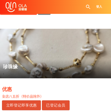
领取每日优惠券
登入
查看`我的优惠记录`
关闭
珍珠缘
.
优惠
全店八五折（特价品除外）
立即登记即享优惠
已登记会员