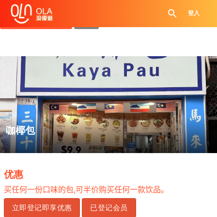
领取每日优惠券
登入
查看`我的优惠记录`
关闭
咖椰包
.
优惠
,
买任何一份口味的包
可半价购买任何一款饮品。
立即登记即享优惠
已登记会员