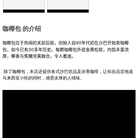
咖椰包 的介绍
90
咖椰包位于热闹的关前后街，创始人自
年代初在沙巴开始卖咖椰
30
包，如今已有
多年历史。每颗咖椰包外皮金黄松软，内馅丰富浓
厚，椰香与焦糖完美融合，令人着迷。
除了咖椰包，本店还提供各式沙巴饮品及浓香咖啡，让你在品尝地道
马来西亚小吃的同时，感受浓厚的人情味。