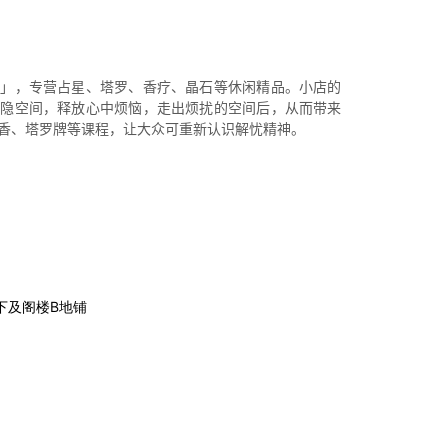
忧」，专营占星、塔罗、香疗、晶石等休闲精品。小店的
私隐空间，释放心中烦恼，走出烦扰的空间后，从而带来
香、塔罗牌等课程，让大众可重新认识解忧精神。
下及阁楼B地铺