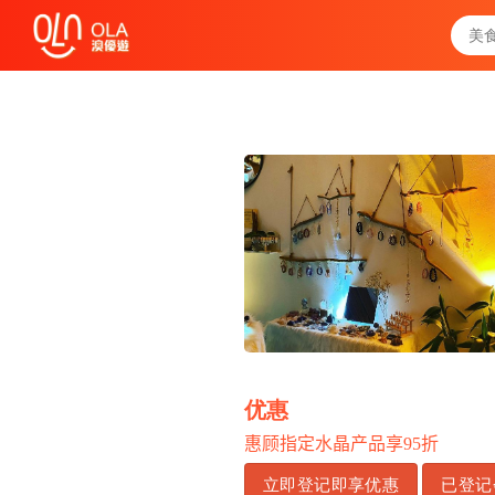
领取每日优惠券
查看`我的优惠记录`
关闭
优惠
惠顾指定水晶产品享
95
折
立即登记即享优惠
已登记