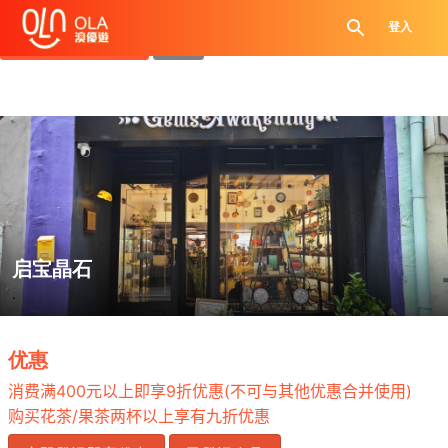
领取每日优惠券
登入
查看`我的优惠记录`
关闭
启宝晶石
.
优惠
400
9
(
)
消费满
元以上即享
折优惠
不可与其他优惠合并使用
/
购买花茶
果茶两杯以上享有九折优
惠