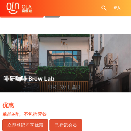
领取每日优惠券
登入
查看`我的优惠记录`
关闭
啡研咖啡 Brew Lab
.
优惠
单品
9
折，不包括套餐
立即登记即享优惠
已登记会员