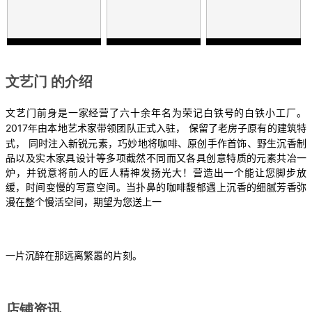
文艺门 的介绍
文艺门
前身是一家经营了六十余年名为荣记白铁号的白铁小工厂。
2017年
由本地艺术家带领团队正式入驻，
保留了老房子原有的建筑特
式，
同时注入新锐元素，巧妙地将咖啡、原创手作首饰、野生沉香制
品以及实木家具设计等多项截然不同而又各具创意特质的元素共冶一
炉，并锐意将前人的匠人精神发扬光大！营造出一个能让您脚步放
缓，时间变慢的写意空间。当扑鼻的咖啡馥郁遇上沉香的细腻芳香弥
漫在整个慢活空间，期望为您送上一
一片沉醉在那远离繁嚣的片刻。
店铺资讯