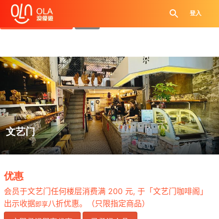
领取每日优惠券
登入
查看`我的优惠记录`
关闭
文艺门
.
优惠
于文艺门任何楼层消费满
200
元, 于「文艺门咖啡阁」
会员
出示收据
八折优惠。（只限指定商品）
即享