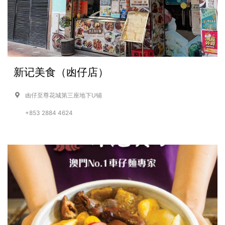
新记美食（凼仔店）
凼仔至尊花城第三座地下U铺
+853 2884 4624