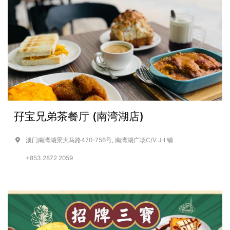
孖宝兄弟茶餐厅 (南湾湖店)
澳门南湾湖景大马路470-756号, 南湾湖广场C/V J-I 铺
+853 2872 2059