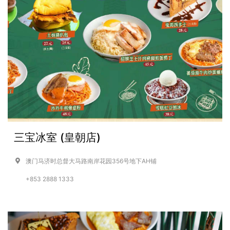
三宝冰室 (皇朝店)
澳门马济时总督大马路南岸花园356号地下AH铺
+853 2888 1333