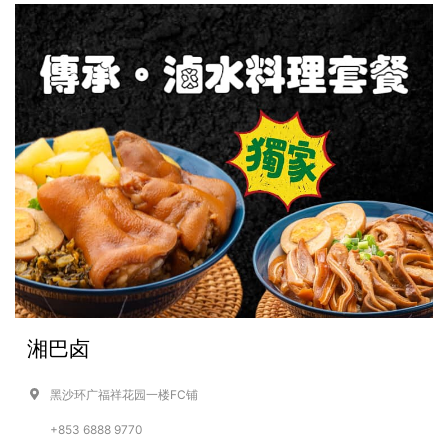
湘巴卤
黑沙环广福祥花园一楼FC铺
+853 6888 9770