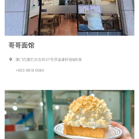
哥哥面馆
澳门巴素打尔古街37号淳溢濠轩地铺E座
+853 6618 0084