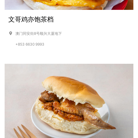
文哥鸡亦饱茶档
澳门同安街8号顺兴大厦地下
+853 6630 9993