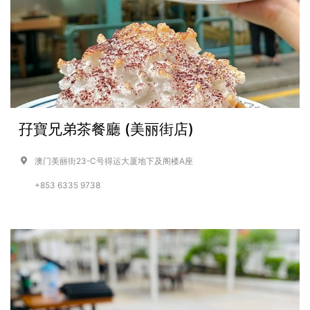
孖寶兄弟茶餐廳 (美丽街店)
澳门美丽街23-C号得运大厦地下及阁楼A座
+853 6335 9738