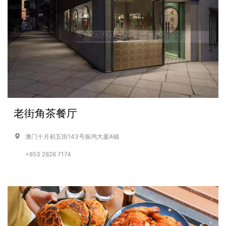
老街角茶餐厅
澳门十月初五街143号振鸿大厦A铺
+853 2826 7174