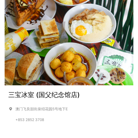
三宝冰室 (国父纪念馆店)
澳门飞良韶街泉绍花园5号地下E
+853 2852 3708