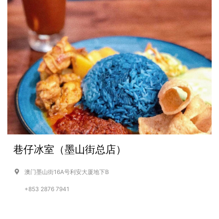
巷仔冰室（墨山街总店）
澳门墨山街16A号利安大厦地下B
+853 2876 7941