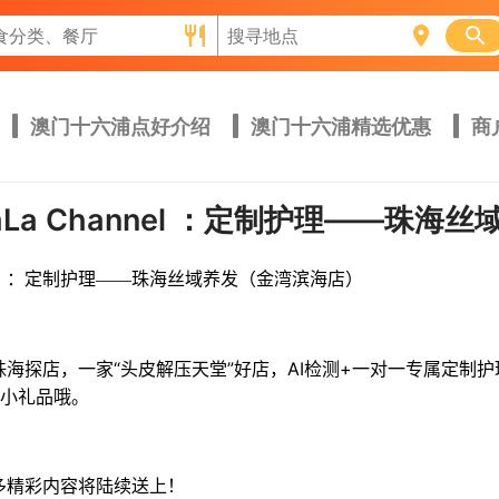
澳门十六浦点好介绍
澳门十六浦精选优惠
商
aLa Channel ：定制护理——珠
l
：定制护理——珠海丝域养发（金湾滨海店）
“
”
AI
+
珠海探店，一家
头皮解压天堂
好店，
检测
一对一专属定制护
送小礼品哦。
多精彩内容将陆续送上！