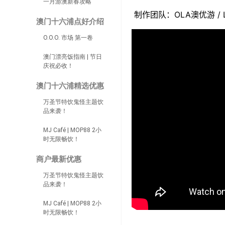
一月游澳新春攻略
OLA
/ 
制作团队：
澳优游
澳门十六浦点好介绍
O.O.O. 市场 第一卷
澳门漂亮饭指南 | 节日
庆祝必收！
澳门十六浦精选优惠
万圣节特饮鬼怪主题饮
品来袭！
MJ Café | MOP88 2小
时无限畅饮！
商户最新优惠
万圣节特饮鬼怪主题饮
品来袭！
MJ Café | MOP88 2小
时无限畅饮！