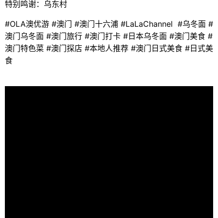
特别鸣谢：乌东村
#OLA
#
#
#LaLaChannel #
#
澳优游
澳门
澳门十六浦
乌冬面
#
#
#
#
#
澳门乌冬面
澳门旅行
澳门打卡
日本乌冬面
澳门美食
#
#
#
#
澳门特色菜
澳门探店
本地人推荐
澳门日式美食
日式美
食