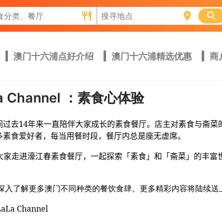
澳门十六浦点好介绍
澳门十六浦精选优惠
商
a Channel ：素食心体验
14
间过去
年来一直陪伴大家成长的素食餐厅。店主对素食与斋菜
多素食爱好者，每当用餐时段，餐厅内总是座无虚席。
大家走进濠江春素食餐厅，一起探索「素食」和「斋菜」的丰富
深入了解更多澳门不同种类的餐饮食肆。更多精彩内容将陆续送
LaLa Channel