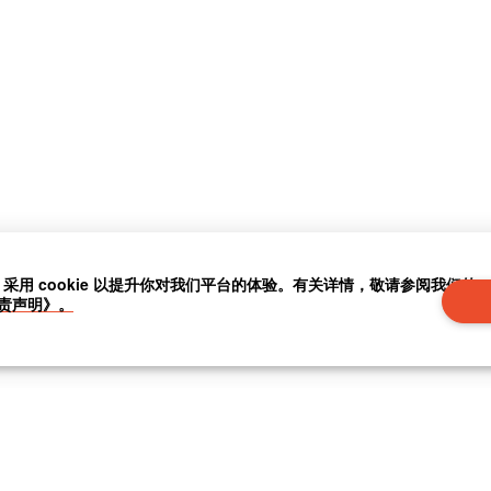
」采用 cookie 以提升你对我们平台的体验。有关详情，敬请参阅我们的
责声明》。