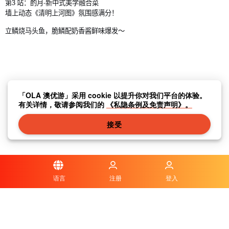
3
第
站：酌月
新中式美学融合菜
-
墙上动态《清明上河图》氛围感满分！
立鳞烧马头鱼，脆鳞配奶香酱鲜味爆发～
「OLA 澳优游」采用 cookie 以提升你对我们平台的体验。
有关详情，敬请参阅我们的
《私隐条例及免责声明》。
接受
语言
注册
登入