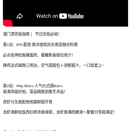
|
澳门漂亮饭指南
节日庆祝必收！
第
站：
荟馆
南洋度假风东南亚融合料理
1
EPIC
-
必点炭烤松板猪面肉，蜜糖焦香锁住肉汁！
~
辣鸡法式越南三明治，空气感面包＋浓郁酱汁，一口就爱上
第
站：
人气仪式感
2
Mep Bistro-
Bistro
装潢高级好拍，菜品精致到像艺术品！
虎虾与生蚝配他他酱鲜甜开胃
龙虾海鲜烩饭西红柿浓香绵密，龙虾膏满肉嫩滑～聚餐分享超满足！