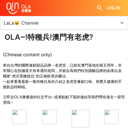
LOG IN
OLA~!特種兵!澳門有老虎?
(Chinese content only)
來自台灣的國際連鎖甜品品牌—老虎堂，已經在澳門落地生根五周年，非
常開心在拍攝當天有幸遇到老闆，并親自爲我們特別講解品牌的由來以及
獨家“虎式黑糖甜品”的正確飲用步驟法。
一起來看看最新一集特種兵為你介紹之老虎堂兼顧口味、視覺又健康的手
搖飲品特輯啦。
OLA
澳優遊
~
立即去
的社交平台
或者點點下面的連結等我們帶你過去一探究
~
竟啦