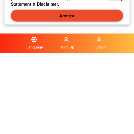
Statement & Disclaimer.
Accept
Language
Sign Up
Log In
Privacy Statement & Disclaimer
|
Media Center
|
Contact Us
|
About Us
|
|
Terms & Conditions
|
Local Information
|
FAQS
|
© OLA Macau. All rights reserved.