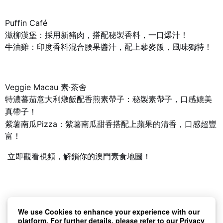
Puffin Café
滋柳漢堡：採用新豬肉，搭配秘製香料，
一口爆汁
！
牛油雞：印度香料混合腰果醬汁，配上
藜麥飯
，風味獨特！
Veggie Macau
·
素
茶舍
特濃蕃茄意大利燉飯配香煎素帶子：秘製素帶子，口感媲美
真帶子！
Pizza
紫薯南瓜
：紫薯南瓜甜香
搭配上蘋果的清香
，口感超豐
富！
立即觀看視頻，解鎖你的澳門素食地圖！
We use Cookies to enhance your experience with our
platform. For further details, please refer to our
Privacy