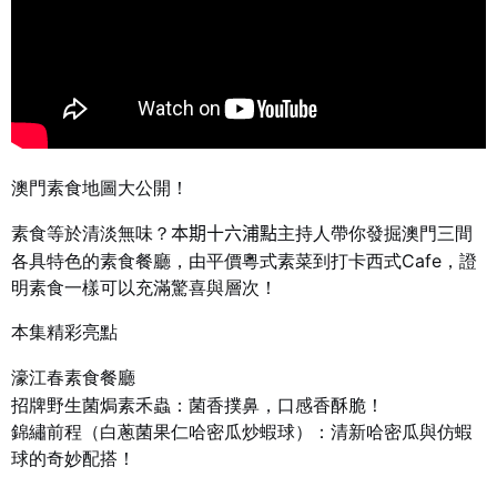
澳門素食
大公開！
地圖
主持人帶你發掘澳門三間
素食等於清淡無味？
本期十六浦點
各具特色的素食餐廳，由平價粵式素菜到打卡西式
，證
Cafe
明素食一樣可以充滿驚喜與層次！
本集精彩亮點
濠江春素食餐廳
招牌野生菌焗素禾蟲：菌香撲鼻，口感香酥脆！
錦繡前程（白蔥菌果仁哈密瓜炒蝦球）：清新哈密瓜與仿蝦
球的奇妙配搭！